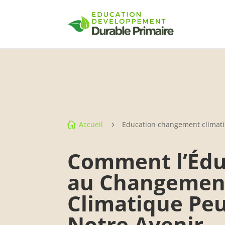
Accueil
Education changement climat

5
Comment l’Édu
au Changemen
Climatique Pe
Notre Avenir