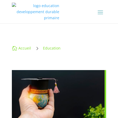
5

Accueil
Education