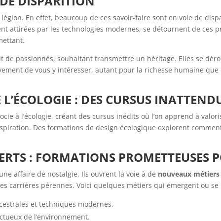
DE DISPARITION
gion. En effet, beaucoup de ces savoir-faire sont en voie de dispa
nt attirées par les technologies modernes, se détournent de ces p
mettant.
uit de passionnés, souhaitant transmettre un héritage. Elles se dé
ement de vous y intéresser, autant pour la richesse humaine que 
L’ÉCOLOGIE : DES CURSUS INATTEND
ssocie à l’écologie, créant des cursus inédits où l’on apprend à valor
nspiration. Des formations de design écologique explorent comment
VERTS : FORMATIONS PROMETTEUSES 
ne affaire de nostalgie. Ils ouvrent la voie à de
nouveaux métiers 
 des carrières pérennes. Voici quelques métiers qui émergent ou se 
ancestrales et techniques modernes.
ectueux de l’environnement.