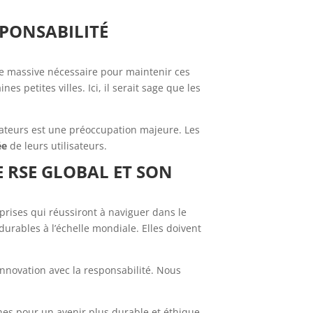
ESPONSABILITÉ
ue massive nécessaire pour maintenir ces
 petites villes. Ici, il serait sage que les
isateurs est une préoccupation majeure. Les
ée
de leurs utilisateurs.
E RSE GLOBAL ET SON
rises qui réussiront à naviguer dans le
urables à l’échelle mondiale. Elles doivent
innovation avec la responsabilité. Nous
hes pour un avenir plus durable et éthique.