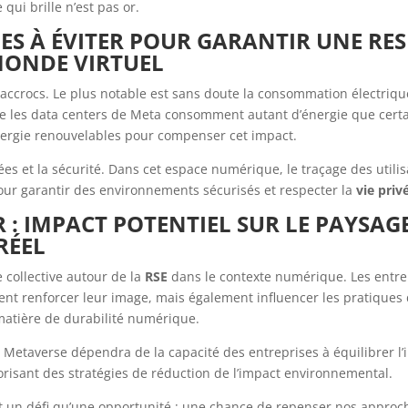
 qui brille n’est pas or.
IÈGES À ÉVITER POUR GARANTIR UNE R
MONDE VIRTUEL
 accrocs. Le plus notable est sans doute la consommation électriq
 les data centers de Meta consomment autant d’énergie que certaines
nergie renouvelables pour compenser cet impact.
ées et la sécurité. Dans cet espace numérique, le traçage des util
pour garantir des environnements sécurisés et respecter la
vie priv
 : IMPACT POTENTIEL SUR LE PAYSAG
RÉEL
 collective autour de la
RSE
dans le contexte numérique. Les entrep
t renforcer leur image, mais également influencer les pratiques d
 matière de durabilité numérique.
le Metaverse dépendra de la capacité des entreprises à équilibrer l’
sant des stratégies de réduction de l’impact environnemental.
nt un défi qu’une opportunité : une chance de repenser nos approc