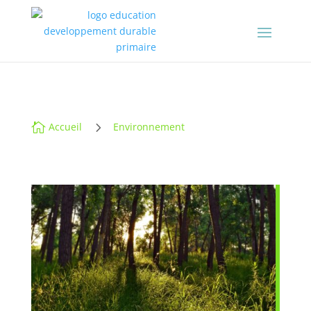
5

Accueil
Environnement