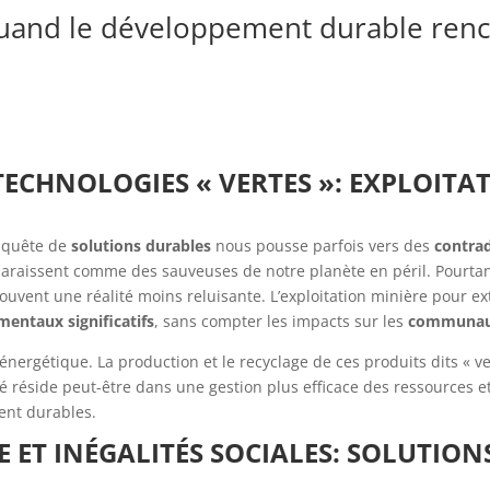
 quand le développement durable ren
TECHNOLOGIES « VERTES »: EXPLOITA
e quête de
solutions durables
nous pousse parfois vers des
contrad
paraissent comme des sauveuses de notre planète en péril. Pourtan
ouvent une réalité moins reluisante. L’exploitation minière pour ex
entaux significatifs
, sans compter les impacts sur les
communaut
 énergétique. La production et le recyclage de ces produits dits « v
lé réside peut-être dans une gestion plus efficace des ressources 
ent durables.
ET INÉGALITÉS SOCIALES: SOLUTIO