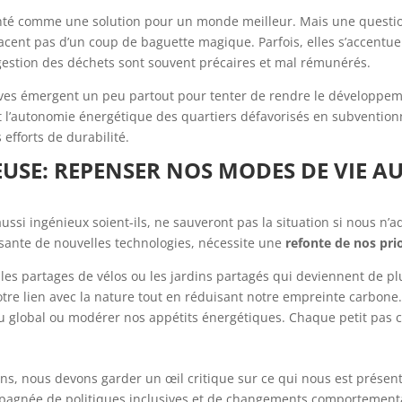
té comme une solution pour un monde meilleur. Mais une question p
acent pas d’un coup de baguette magique. Parfois, elles s’accentue
gestion des déchets sont souvent précaires et mal rémunérés.
tives émergent un peu partout pour tenter de rendre le développem
’autonomie énergétique des quartiers défavorisés en subventionnan
s efforts de durabilité.
EUSE: REPENSER NOS MODES DE VIE A
ssi ingénieux soient-ils, ne sauveront pas la situation si nous n
sante de nouvelles technologies, nécessite une
refonte de nos pri
e les partages de vélos ou les jardins partagés qui deviennent de p
re lien avec la nature tout en réduisant notre empreinte carbone.
 au global ou modérer nos appétits énergétiques. Chaque petit pas 
s, nous devons garder un œil critique sur ce qui nous est présent
mpagnée de politiques inclusives et de changements comportementau