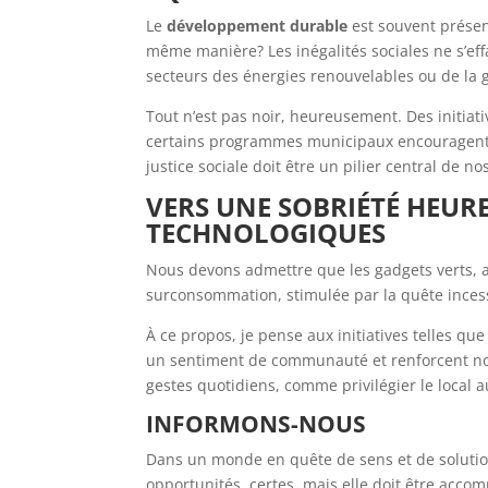
Le
développement durable
est souvent présen
même manière? Les inégalités sociales ne s’eff
secteurs des énergies renouvelables ou de la 
Tout n’est pas noir, heureusement. Des initia
certains programmes municipaux encouragent l
justice sociale doit être un pilier central de no
VERS UNE SOBRIÉTÉ HEUR
TECHNOLOGIQUES
Nous devons admettre que les gadgets verts, au
surconsommation, stimulée par la quête inces
À ce propos, je pense aux initiatives telles qu
un sentiment de communauté et renforcent not
gestes quotidiens, comme privilégier le local
INFORMONS-NOUS
Dans un monde en quête de sens et de solution
opportunités, certes, mais elle doit être acco