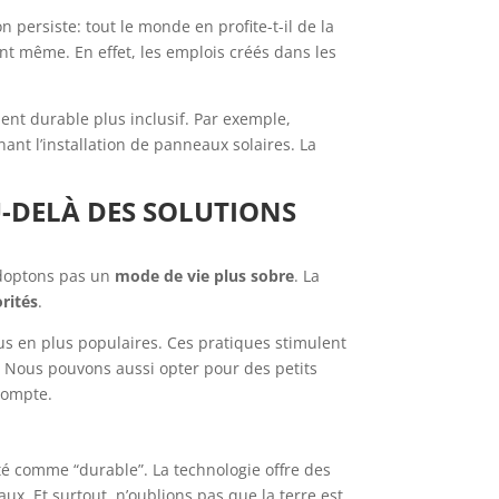
ersiste: tout le monde en profite-t-il de la
nt même. En effet, les emplois créés dans les
ent durable plus inclusif. Par exemple,
t l’installation de panneaux solaires. La
U-DELÀ DES SOLUTIONS
’adoptons pas un
mode de vie plus sobre
. La
orités
.
lus en plus populaires. Ces pratiques stimulent
 Nous pouvons aussi opter pour des petits
compte.
é comme “durable”. La technologie offre des
x. Et surtout, n’oublions pas que la terre est